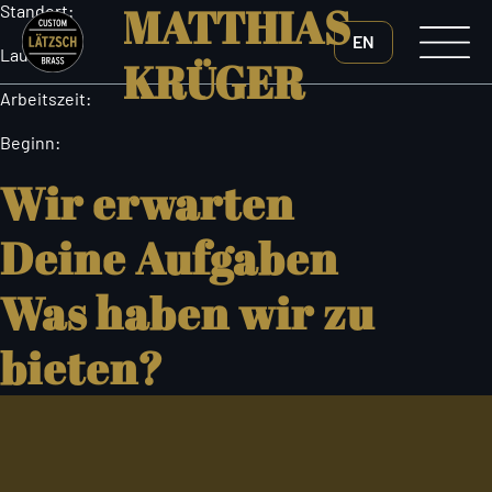
MATTHIAS
Skip
Standort:
to
EN
the
Laufzeit:
KRÜGER
content
Arbeitszeit:
Beginn:
Wir erwarten
Deine Aufgaben
Was haben wir zu
bieten?