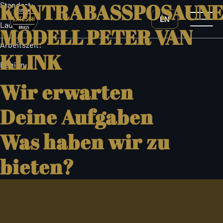
KONTRABASSPOSAUN
Skip
Standort:
to
EN
the
Laufzeit:
MODELL PETER VAN
content
Arbeitszeit:
KLINK
Beginn:
Wir erwarten
Deine Aufgaben
Was haben wir zu
bieten?